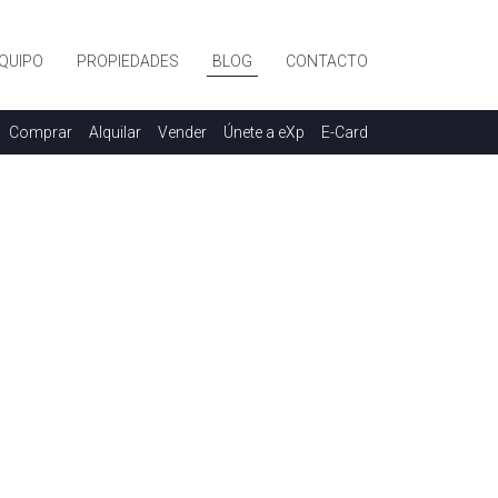
QUIPO
PROPIEDADES
BLOG
CONTACTO
Comprar
Alquilar
Vender
Únete a eXp
E-Card