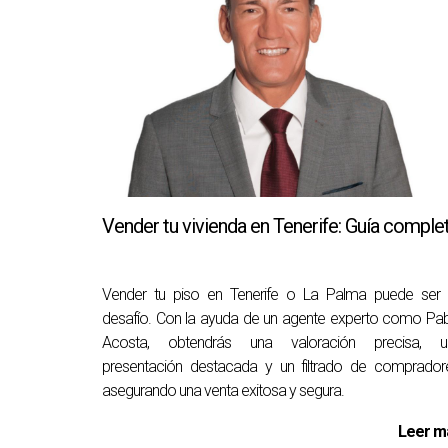
La experiencia permite al agente entender mejo
¿Cómo puedo saber si mi propiedad e
Un análisis comparativo realizado por un age
mercado.
¿Qué papel juega el marketing en la 
Un buen marketing atrae más compradores poten
Vender tu vivienda en Tenerife: Guía comple
¿Cuánto tiempo suele tardar la venta
Vender tu piso en Tenerife o La Palma puede ser 
El tiempo varía según varios factores como el
desafío. Con la ayuda de un agente experto como Pa
proceso significativamente.
Acosta, obtendrás una valoración precisa, u
presentación destacada y un filtrado de comprador
¿Qué debo hacer si mi propiedad no r
asegurando una venta exitosa y segura.
Revisar tu estrategia de precios junto con t
Leer m
dispuestos a pagar. Si deseas obtener más 