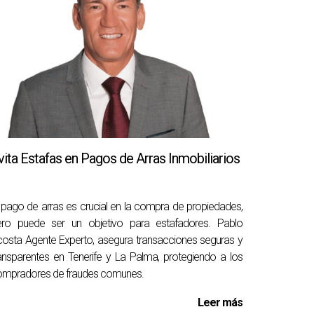
ivas para maximizar el valor de tu propiedad.
está alineado con las tendencias actuales del
sí las posibilidades de venta rápida.
vita Estafas en Pagos de Arras Inmobiliarios
 pago de arras es crucial en la compra de propiedades,
n la estrategia adecuada, puedes acelerar este
ero puede ser un objetivo para estafadores. Pablo
osta Agente Experto, asegura transacciones seguras y
ansparentes en Tenerife y La Palma, protegiendo a los
ompradores de fraudes comunes.
nearte mejor con lo que los compradores están
Leer más
 tu casa eficazmente, ¡Contacta hoy mismo a