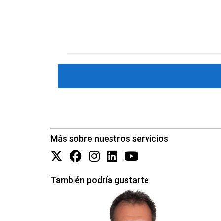
Finalmente, consideremos a Ana, quien intentó 
con buenas cifras pero sin experiencia espe
decidió trabajar con Pablo Acosta, se dio cu
utilizó su conocimiento para resaltar las cara
vender su casa rápidamente y al mejor precio p
CONCLUSIÓN
Elegir al Agente inmobiliario Tenerife y La 
considerar la experiencia, las estrategias ut
Más sobre nuestros servicios
propietarios como tú, Pablo Acosta está aqu
sobreprecio irreal; Consulta hoy mismo con P
siguiente paso hacia una venta exitosa, ¡Contac
También podría gustarte
Preguntas Frecuentes
¿Por qué es importante elegir un agen