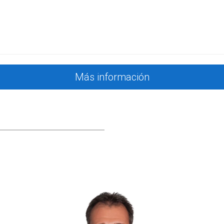
vender su casa en Santa Cruz de Tenerife sin tener en cuenta el 
cífica en su área. Como resultado, su casa fue mal presentad
enta del impacto que tiene contar con un agente que entiende 
cterísticas únicas de la propiedad y ajustar el marketing acorde
osible.
Más información
Palma solo basándose en cifras puede ser uno de los mayores e
ilizadas y el conocimiento del mercado local para garantizar un
í para ofrecerte una valoración honesta y estratégica. No 
ablo para descubrir cómo puede ayudarte a alcanzar tus objeti
ta a Pablo Acosta! Su experiencia te guiará hacia una transacción
te inmobiliario con experiencia?