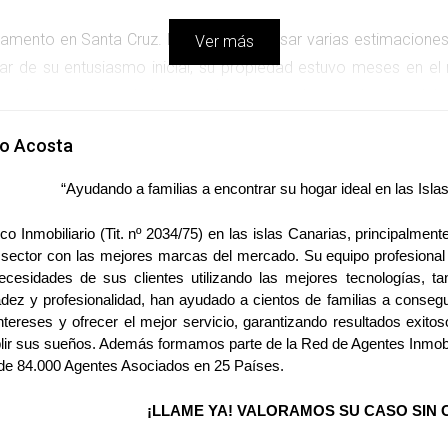
amento en Santa Cruz. Después de revisar varias estimaciones on
Ver más
ar de su entusiasmo inicial, su propiedad estuvo meses en el m
nte, lo que generó dudas entre los compradores sobre la calidad
tiza que un precio viable para el banco es esencial para faci
lo Acosta
 precio competitivo que atraiga a los compradores adecuados
“Ayudando a familias a encontrar su hogar ideal en las Isl
ORTANCIA DE LA ESTRATEGIA DE P
co Inmobiliario (Tit. nº 2034/75) en las islas Canarias, principalmen
 casa familiar en La Laguna. Al principio, optó por un agent
 sector con las mejores marcas del mercado. Su equipo profesional 
ecesidades de sus clientes utilizando las mejores tecnologías, ta
nas sin interés, decidió cambiar a Pablo Acosta. Pablo reali
dez y profesionalidad, han ayudado a cientos de familias a conseg
cretos y tendencias actuales. Con una nueva valoración jus
ntereses y ofrecer el mejor servicio, garantizando resultados exitos
 ofertas en menos de un mes. Este caso demuestra cómo una e
ir sus sueños. Además formamos parte de la Red de Agentes Inmobil
e 84.000 Agentes Asociados en 25 Países.
e exitoso.
¡LLAME YA! VALORAMOS SU CASO SIN 
OR DE LA EXPERIENCIA LOCAL