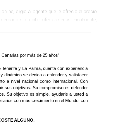
line, eligió al agente que le ofreció el precio
ercado sin recibir ofertas serias. Finalmente,
 de su hogar. Este caso resalta la importancia
litar la financiación del comprador. Un agente
.
as Canarias por más de 25 años”
RECIOS
te Tenerife y La Palma, cuenta con experiencia 
e que le prometió una venta rápida a un precio
y dinámico se dedica a entender y satisfacer 
nto a nivel nacional como internacional. Con 
zó un análisis exhaustivo del mercado local y
uir sus objetivos. Su compromiso es defender 
ta y atractiva, Miguel vio cómo las visitas
os. Su objetivo es simple, ayudarle a usted a 
strategia bien fundamentada puede marcar la
iarios con más crecimiento en el Mundo, con 
COSTE ALGUNO.