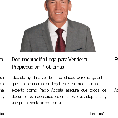
r las dinámicas del mercado local y ofrecerte estrategias efect
stá sobrevalorada?
nte experimentado puede ayudarte a determinar si tu precio 
venta de mi casa?
ciales y presenta tu propiedad bajo su mejor luz, aumentando a
ta
Documentación Legal para Vender tu
E
Propiedad sin Problemas
 de una propiedad?
un
Idealista ayuda a vender propiedades, pero no garantiza
El
 precio, ubicación y condiciones del mercado; Sin embargo, co
blo
que la documentación legal esté en orden. Un agente
p
na
experto como Pablo Acosta asegura que todos los
Ac
es,
documentos necesarios estén listos, evitandopresas y
tr
ecibe ofertas?
asegur una venta sin problemas.
c
u agente es crucial; Ajustes pueden ser necesarios para ali
ás
Leer más
información o tienes alguna otra pregunta sobre cómo vender