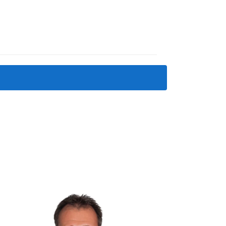
conocimiento local del agente. Eligió a alguien
a y no captó la atención deseada. Cuando Ana
las particularidades del mercado local. Pablo
 al público objetivo. Gracias a esto, Ana logró
rrores al vender tu propiedad. Es fundamental
a venta exitosa. Con más de 20 años ayudando a
permitas que tu propiedad se estanque por un
vos inmobiliarios. Si estás listo para dar el
 fluida y satisfactoria.