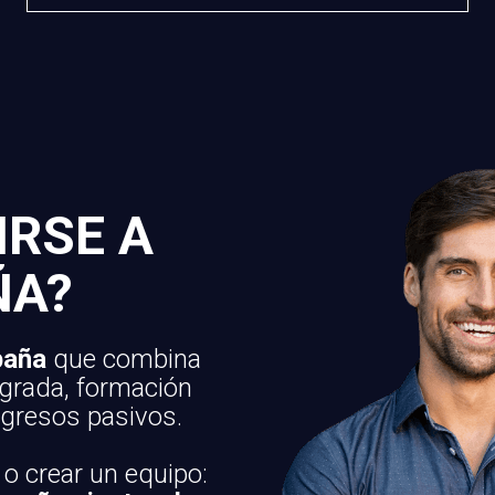
IRSE A
ÑA?
paña
que combina
egrada, formación
ngresos pasivos.
o crear un equipo: