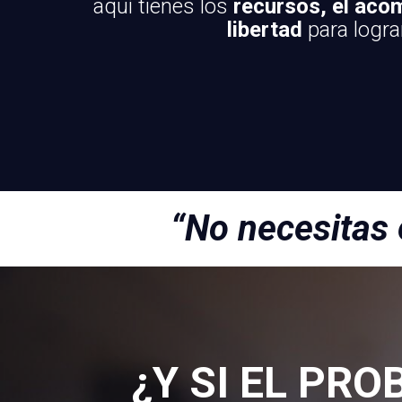
aquí tienes los
recursos, el aco
libertad
para lograr
“No necesitas 
¿Y SI EL PR