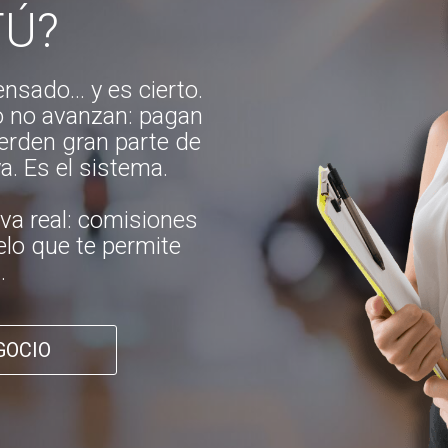
TÚ?
nsado… y es cierto.
o no avanzan: pagan
ierden gran parte de
a. Es el sistema.
tiva real: comisiones
elo que te permite
.
GOCIO