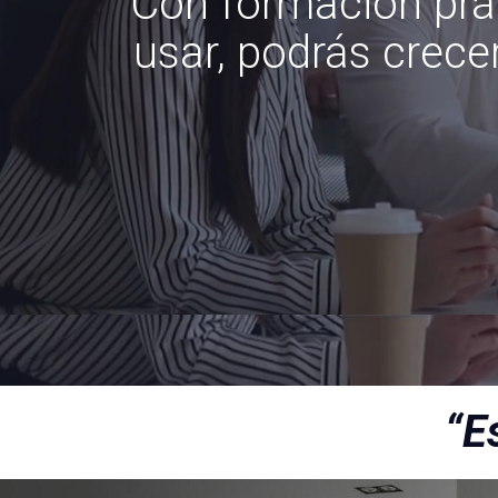
Con formación prác
usar, podrás crece
“E