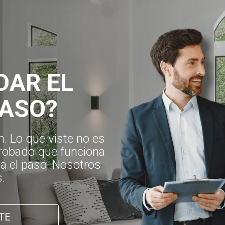
DAR EL
PASO?
. Lo que viste no es
robado que funciona
Da el paso. Nosotros
.
TE