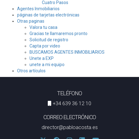
Cuatro Pasos
Agentes Inmobiliarios
páginas de tarjetas electrónicas
Otras paginas
Valora tu casa
Gracias te llamaremos pronto
Solicitud de registro
Capta por video
BUSCAMOS AGENTES INMOBILIARIOS
Unete a EXP
unete a mi equipo
Otros artículos
TELÉFONO
+34 639 36 12 10
CORREO ELECTRÓNICO
director@pabloacosta.es