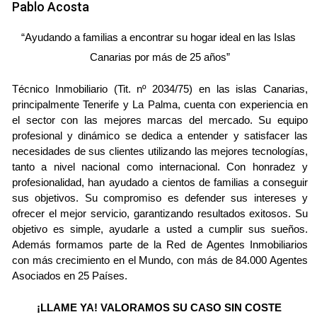
Pablo Acosta
una ventaja competitiva a la hora de vender tu piso, casa o
cualquier otro tipo de inmueble en Tenerife.
“Ayudando a familias a encontrar su hogar ideal en las Islas 
Canarias por más de 25 años”
Anuncios de venta de pisos en Tenerife:
Si estás buscando vender un piso en Tenerife,
Técnico Inmobiliario (Tit. nº 2034/75) en las islas Canarias, 
Paraisoinmobiliario.com es tu mejor opción. Con una
principalmente Tenerife y La Palma, cuenta con experiencia en 
sección especializada en anuncios de venta de pisos en la
el sector con las mejores marcas del mercado. Su equipo 
profesional y dinámico se dedica a entender y satisfacer las 
isla, podrás llegar a un público específico interesado en
necesidades de sus clientes utilizando las mejores tecnologías, 
este tipo de propiedades. Además, contarás con la
tanto a nivel nacional como internacional. Con honradez y 
asesoría de expertos en el mercado inmobiliario de
profesionalidad, han ayudado a cientos de familias a conseguir 
sus objetivos. Su compromiso es defender sus intereses y 
Tenerife, quienes te guiarán en cada paso del proceso de
ofrecer el mejor servicio, garantizando resultados exitosos. Su 
venta.
objetivo es simple, ayudarle a usted a cumplir sus sueños. 
Además formamos parte de la Red de Agentes Inmobiliarios 
Conclusión:
con más crecimiento en el Mundo, con más de 84.000 Agentes 
En resumen, si eres un vendedor particular que busca una
Asociados en 25 Países.
plataforma confiable, eficiente y especializada en la venta
¡LLAME YA! VALORAMOS SU CASO SIN COSTE 
de inmuebles, Paraisoinmobiliario.com es la opción