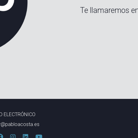
Te llamaremos e
O ELECTRÓNICO
or@pabloacosta.es