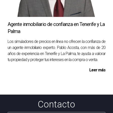
Sí, pequeñas mejoras pueden aumentar significativamente
el atractivo y valor percibido por los compradores.
¿Cómo afecta la comunidad de propietarios al
Agente inmobiliario de confianza en Tenerife y La
valor?
Palma
Una buena relación entre vecinos y una comunidad bien
Los simuladores de precios en línea no ofrecen la confianza de
gestionada pueden aumentar el interés por tu propiedad.
un agente inmobiliario experto. Pablo Acosta, con más de 20
años de experiencia en Tenerife y La Palma, te ayuda a valorar
¿Cuánto tiempo toma obtener una valoración
tu propiedad y proteger tus intereses en la compra o venta.
precisa?
Leer más
El proceso puede variar según cada caso, pero
generalmente se realiza en una visita inicial seguida por un
análisis detallado.
¿Qué debo hacer si mi propiedad no se vende?
Contacto
Revisar la estrategia de marketing junto a un agente
experimentado puede ser clave para identificar áreas de