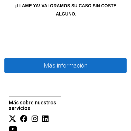
acabados elegantes, esto no solo mejora la estética, sino
¡LLAME YA! VALORAMOS SU CASO SIN COSTE 
que también puede incrementar el valor percibido por los
ALGUNO.
compradores.
Situación con la comunidad de propietarios
La relación con la comunidad de propietarios puede influir
en la venta de tu vivienda. Si hay problemas recurrentes o
conflictos dentro del edificio, esto podría desalentar a
Más información
posibles compradores. Por otro lado, una comunidad bien
gestionada y armoniosa puede ser un gran atractivo. Un
agente experto como Pablo Acosta puede ayudarte a
entender cómo estos factores afectan tu propiedad y qué
pasos puedes tomar para mejorar la situación.
Más sobre nuestros
servicios
CASOS PRÁCTICOS
Para ilustrar mejor cómo estos factores afectan la