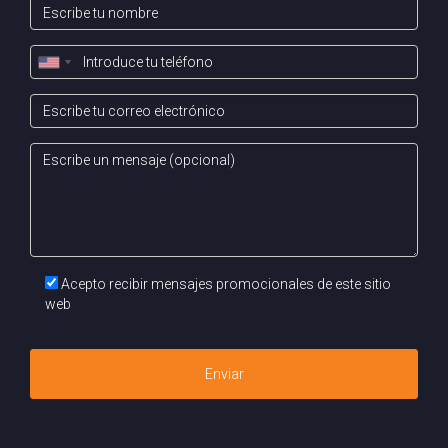
mejora y ajustar expectativas. Recuerda que al vender tu
propiedad es fundamental contar con asesoría
profesional, ¡Contacta a Pablo Acosta hoy mismo para
comenzar este emocionante viaje!
Acepto recibir mensajes promocionales de este sitio
web
Enviar