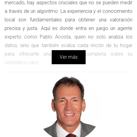
mercado, hay aspectos cruciales que no se pueden medir
a través de un algoritmo. La experiencia y el conocimiento
local son fundamentales para obtener una valoración
precisa y justa. Aquí es donde entra en juego un agente
experto como Pablo Acosta, quien no solo analiza los
datos, sino que también evalúa cada rincón de tu hogar
para ofrecerte una perspectiva completa sobre su
Ver más
verdadero valor.
FACTORES QUE INFLUYEN EN LA
VALORACIÓN
La valoración de una propiedad va más allá de los precios
promedio del mercado, hay varios factores que pueden
influir significativamente en el valor final. A continuación,
exploraremos algunos de estos elementos clave.