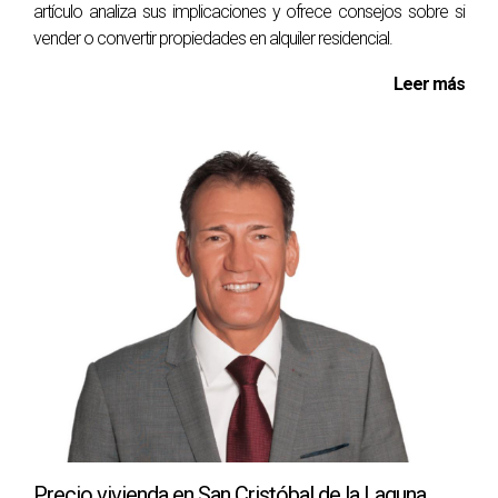
artículo analiza sus implicaciones y ofrece consejos sobre si
constantes disputas entre vecinos sobre el uso del
vender o convertir propiedades en alquiler residencial.
espacio común. Esto generó desconfianza entre los
potenciales compradores, quienes preferían evitar
Leer más
cualquier tipo de conflicto. Al final, Carlos tuvo que
aceptar una oferta mucho menor para poder cerrar la
venta.
CONCLUSIÓN
Vender una propiedad es un proceso complejo que
requiere atención a muchos detalles que van más allá de lo
que se puede ver en plataformas como Idealista. La
experiencia local y el conocimiento profundo del mercado
son esenciales para obtener una valoración precisa y
maximizar tus oportunidades de venta. Al trabajar con un
agente experto como Pablo Acosta, no solo obtendrás
una evaluación justa basada en datos concretos, sino
Precio vivienda en San Cristóbal de la Laguna