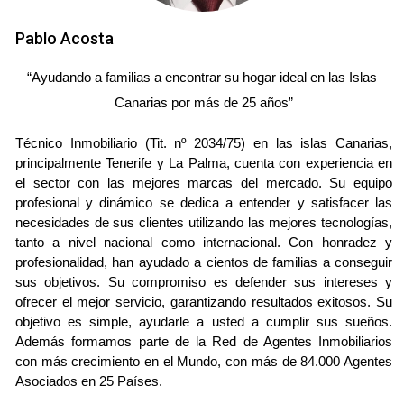
Estado de las instalaciones
Pablo Acosta
El estado general de las instalaciones es uno de los
“Ayudando a familias a encontrar su hogar ideal en las Islas 
aspectos más importantes a considerar. Un hogar bien
Canarias por más de 25 años”
mantenido atraerá a más compradores y podrá justificar
un precio más alto. Por ejemplo, si tu propiedad cuenta
Técnico Inmobiliario (Tit. nº 2034/75) en las islas Canarias, 
con un sistema eléctrico actualizado y tuberías en buen
principalmente Tenerife y La Palma, cuenta con experiencia en 
estado, esto puede aumentar considerablemente su valor.
el sector con las mejores marcas del mercado. Su equipo 
profesional y dinámico se dedica a entender y satisfacer las 
Calidad de las reformas
necesidades de sus clientes utilizando las mejores tecnologías, 
tanto a nivel nacional como internacional. Con honradez y 
Las reformas realizadas en la propiedad son otro factor
profesionalidad, han ayudado a cientos de familias a conseguir 
determinante. No todas las renovaciones son
sus objetivos. Su compromiso es defender sus intereses y 
ofrecer el mejor servicio, garantizando resultados exitosos. Su 
iguales, aquellas hechas con materiales de alta calidad y
objetivo es simple, ayudarle a usted a cumplir sus sueños. 
por profesionales experimentados pueden hacer que tu
Además formamos parte de la Red de Agentes Inmobiliarios 
propiedad destaque entre la competencia. Imagina haber
con más crecimiento en el Mundo, con más de 84.000 Agentes 
renovado la cocina con electrodomésticos modernos y
Asociados en 25 Países.