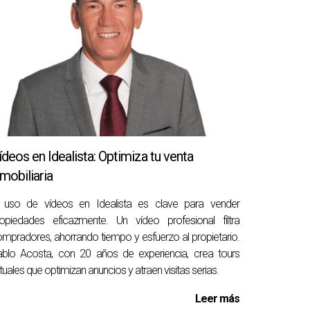
 clave para tomar una decisión informada.
a ley.
ídeos en Idealista: Optimiza tu venta
nmobiliaria
ecisiones informadas sobre tu
l uso de vídeos en Idealista es clave para vender
opiedades eficazmente. Un vídeo profesional filtra
mpradores, ahorrando tiempo y esfuerzo al propietario.
blo Acosta, con 20 años de experiencia, crea tours
ción y toma de decisiones. Si tienes dudas o
rtuales que optimizan anuncios y atraen visitas serias.
Leer más