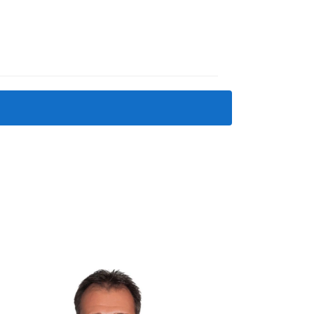
 pensó en cerrar el negocio. Sin embargo,
ó mantener ocupada su propiedad durante todo el
evaluación cuidadosa.
 los inquilinos y regular el mercado.
ico.