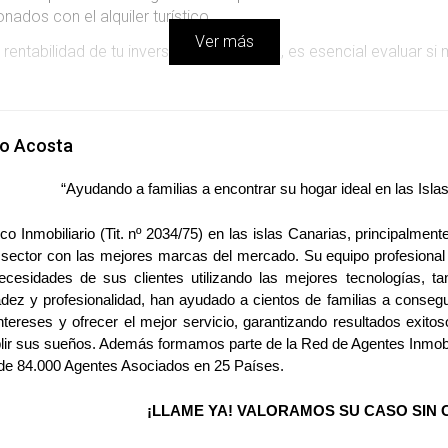
ados con el alquiler turístico.
Ver más
ntabilidad de tu inversión. Por lo tanto, es esencial evaluar si
LA COSTA
lo Acosta
partamento en la costa mediterránea. Durante años, ha alquilado
“Ayudando a familias a encontrar su hogar ideal en las Isl
 40%. Después de hacer números, decidió vender antes de que su 
co Inmobiliario (Tit. nº 2034/75) en las islas Canarias, principalmen
r la ley.
 sector con las mejores marcas del mercado. Su equipo profesional 
ecesidades de sus clientes utilizando las mejores tecnologías, ta
UNA CIUDAD GRANDE
dez y profesionalidad, han ayudado a cientos de familias a conseg
ntereses y ofrecer el mejor servicio, garantizando resultados exitos
ir sus sueños. Además formamos parte de la Red de Agentes Inmobil
studio en Madrid. A diferencia de Ana, él decidió adaptarse a la
e 84.000 Agentes Asociados en 25 Países.
e tuvo que invertir en remodelaciones, ahora recibe un ingreso m
¡LLAME YA! VALORAMOS SU CASO SIN 
UN PUEBLO PEQUEÑO