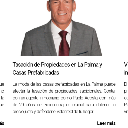
condiciones del mercado local y tus necesidades financieras es
r turístico?
 plazo o transformarla en un espacio para eventos o retiros.
ción sobre la Ley 6/2025?
n un asesor inmobiliario para entender mejor cómo te afecta est
sesoría personalizada sobre tu situación inmobiliaria.
Tasación de Propiedades en La Palma y
V
Casas Prefabricadas
i
siones inmobiliarias. Estoy aquí para ayudarte a tomar d
ue
La moda de las casas prefabricadas en La Palma puede
E
omo
afectar la tasación de propiedades tradicionales. Contar
pr
la
con un agente inmobiliario como Pablo Acosta, con más
co
que
de 20 años de experiencia, es crucial para obtener un
Pa
tor inmobiliario y puede guiarte a través del proceso de evalua
precio justo y defender el valor real de tu hogar.
vi
 en contactarme al 34639361210.
ás
Leer más