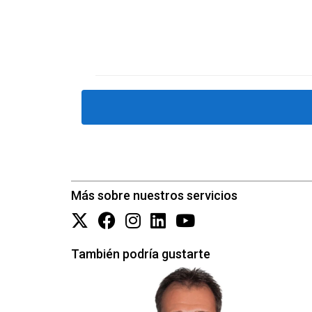
María tiene una casa rural en un pequeño puebl
decidió diversificar su oferta y atraer a viaje
año.
Piénsalo bien antes de decidir qué ha
PREGUNTAS FRECUENTE
¿Qué es la Ley 6/2025?
Más sobre nuestros servicios
Es una normativa que regula el alquiler turístic
¿Cómo afecta esta ley a los propietar
También podría gustarte
Impone limitaciones sobre el número de licencias
¿Es mejor vender mi propiedad o conver