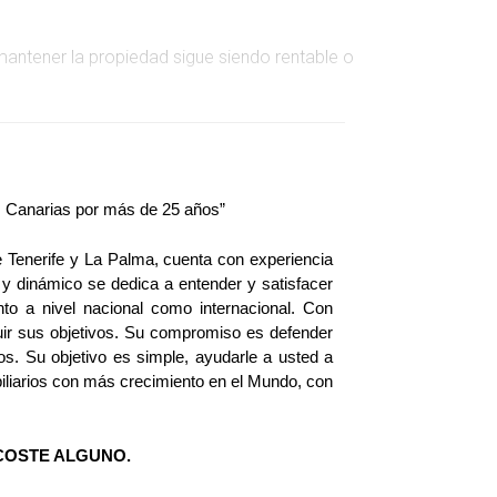
 mantener la propiedad sigue siendo rentable o
 su propiedad con éxito. Sin embargo, con la
as Canarias por más de 25 años”
propiedad perdiera más valor. Logró vender a
te Tenerife y La Palma, cuenta con experiencia 
y dinámico se dedica a entender y satisfacer 
nto a nivel nacional como internacional. Con 
uir sus objetivos. Su compromiso es defender 
os. Su objetivo es simple, ayudarle a usted a 
iarios con más crecimiento en el Mundo, con 
s nuevas regulaciones convirtiendo su propiedad
ás estable y seguro.
COSTE ALGUNO.