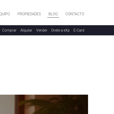
QUIPO
PROPIEDADES
BLOG
CONTACTO
Comprar
Alquilar
Vender
Únete a eXp
E-Card