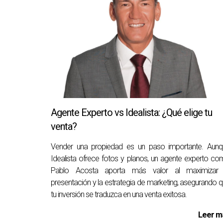
Depende del contexto específico. Evaluar las 
¿Cuáles son las alternativas al alquile
Puedes considerar alquilar tu propiedad a largo
¿Dónde puedo encontrar más informa
Puedes consultar fuentes oficiales o hablar co
No dudes en contactarme si necesitas a
Agente Experto vs Idealista: ¿Qué elige tu
venta?
Soy Pablo Acosta, un experto en inver
Vender una propiedad es un paso importante. Aunq
propiedad.
Idealista ofrece fotos y planos, un agente experto c
Pablo Acosta aporta más valor al maximizar 
presentación y la estrategia de marketing, asegurando 
Pablo Acosta es un experto confiable en el sec
tu inversión se traduzca en una venta exitosa.
necesitas asistencia personalizada, no dudes
Leer m